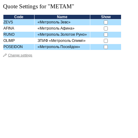
Quote Settings for "METAM"
Code
Name
Show
ZEVS
«Метрополь Зевс»
AFINA
«Метрополь Aфинa»
RUNO
«Метрополь Золотое Руно»
OLIMP
ЗПИФ «Метрополь Олимп»
POSEIDON
«Метрополь Посейдон»
Change settings